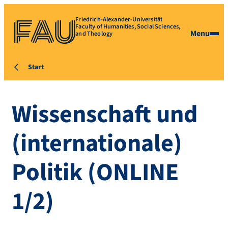
Friedrich-Alexander-Universität
Faculty of Humanities, Social Sciences,
Menu
and Theology
Start
Wissenschaft und
(internationale)
Politik (ONLINE
1/2)